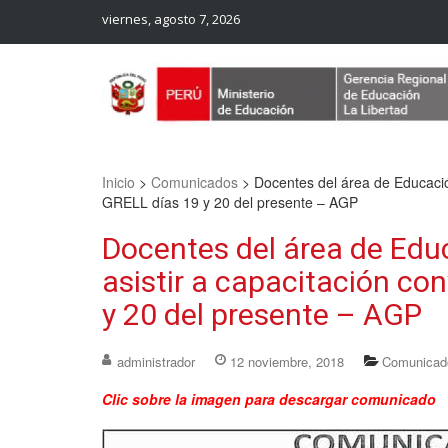
viernes, agosto 7, 2026
Web Oficial – UGEL Sanchez Carrion
UGEL SANCHEZ CARRION
Inicio
>
Comunicados
>
Docentes del área de Educación
GRELL días 19 y 20 del presente – AGP
Docentes del área de Educ
asistir a capacitación co
y 20 del presente – AGP
administrador
12 noviembre, 2018
Comunicad
Clic sobre la imagen para descargar comunicado