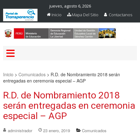
jueves, agosto 6, 2026
Inicio
Mapa Del Sitio
Contactanos
Web Oficial – UGEL Sanchez
UGEL SANCHEZ CARRION
Carrion
Inicio
>
Comunicados
>
R.D. de Nombramiento 2018 serán
entregadas en ceremonia especial – AGP
R.D. de Nombramiento 2018
serán entregadas en ceremonia
especial – AGP
administrador
23 enero, 2019
Comunicados