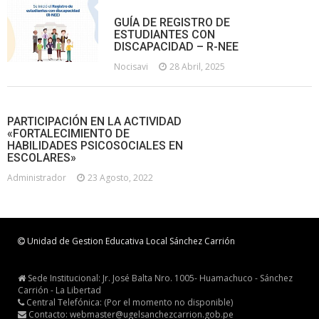
GUÍA DE REGISTRO DE
ESTUDIANTES CON
DISCAPACIDAD – R-NEE
Nocisavi
28 Abril, 2025
PARTICIPACIÓN EN LA ACTIVIDAD
«FORTALECIMIENTO DE
HABILIDADES PSICOSOCIALES EN
ESCOLARES»
Administrador
23 Agosto, 2022
Unidad de Gestion Educativa Local Sánchez Carrión
Sede Institucional: Jr. José Balta Nro. 1005- Huamachuco - Sánchez
Carrión - La Libertad
Central Telefónica: (Por el momento no disponible)
Contacto: webmaster@ugelsanchezcarrion.gob.pe