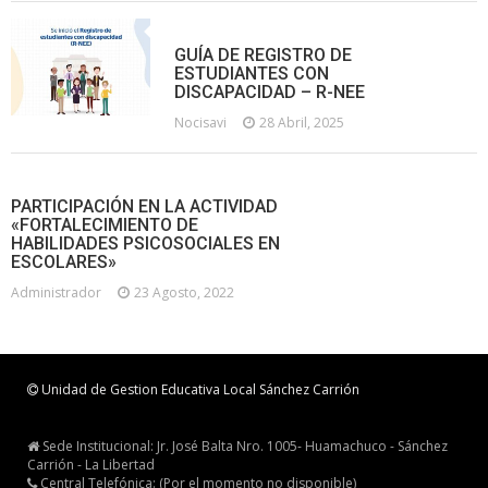
GUÍA DE REGISTRO DE
ESTUDIANTES CON
DISCAPACIDAD – R-NEE
Nocisavi
28 Abril, 2025
PARTICIPACIÓN EN LA ACTIVIDAD
«FORTALECIMIENTO DE
HABILIDADES PSICOSOCIALES EN
ESCOLARES»
Administrador
23 Agosto, 2022
Unidad de Gestion Educativa Local Sánchez Carrión
Sede Institucional: Jr. José Balta Nro. 1005- Huamachuco - Sánchez
Carrión - La Libertad
Central Telefónica: (Por el momento no disponible)