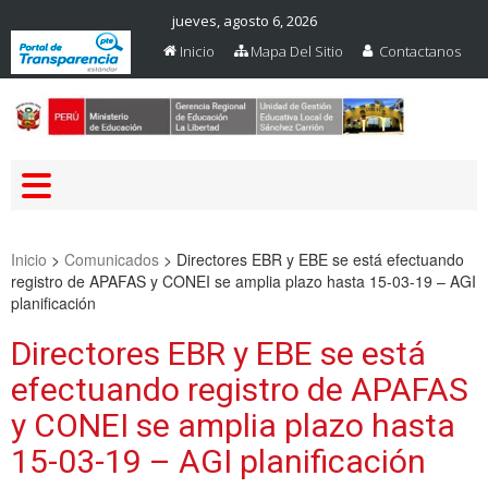
jueves, agosto 6, 2026
Inicio
Mapa Del Sitio
Contactanos
Web Oficial – UGEL Sanchez
UGEL SANCHEZ CARRION
Carrion
Inicio
>
Comunicados
>
Directores EBR y EBE se está efectuando
registro de APAFAS y CONEI se amplia plazo hasta 15-03-19 – AGI
planificación
Directores EBR y EBE se está
efectuando registro de APAFAS
y CONEI se amplia plazo hasta
15-03-19 – AGI planificación