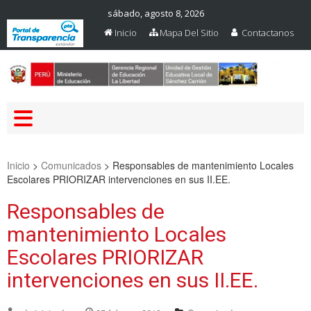
sábado, agosto 8, 2026
Inicio
Mapa Del Sitio
Contactanos
Web Oficial – UGEL Sanchez
UGEL SANCHEZ CARRION
Carrion
Inicio
>
Comunicados
>
Responsables de mantenimiento Locales
Escolares PRIORIZAR intervenciones en sus II.EE.
Responsables de
mantenimiento Locales
Escolares PRIORIZAR
intervenciones en sus II.EE.