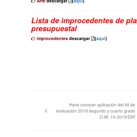
Arte
descargar
(
aquí
)
Lista de improcedentes de pla
presupuestal
improcedentes
descargar
(
aquí
)
Navegación
de
Hace conocer aplicación del kit de
evaluación 2019 segundo y cuarto grado
entradas
O.M. 15-2019/DIR