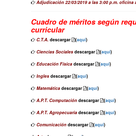
Adjudicación 22/03/2019 a las 3:00 p.m. oficina
Cuadro de méritos según requi
curricular
C.T.A.
descargar
(
aquí
)
Ciencias Sociales
descargar
(
aquí
)
Educación Física
descargar
(
aquí
)
Ingles
descargar
(
aquí
)
Matemática
descargar
(
aquí
)
A.P.T. Computación
descargar
(
aquí
)
A.P.T. Agropecuaria
descargar
(
aquí
)
Comunicación
descargar
(
aquí
)