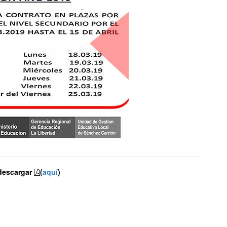
escargar
(
aquí
)