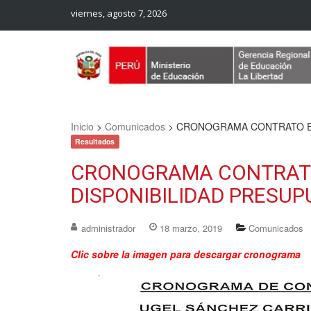
viernes, agosto 7, 2026
Web Oficial – UGEL Sanchez Carrion
UGEL SANCHEZ CARRION
Inicio
>
Comunicados
>
CRONOGRAMA CONTRATO EN
Resultados
CRONOGRAMA CONTRATO
DISPONIBILIDAD PRESU
administrador
18 marzo, 2019
Comunicados
Clic sobre la imagen para descargar cronograma