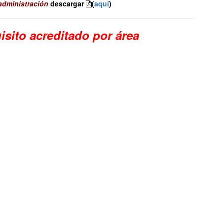
 administración
descargar
(
aquí
)
sito acreditado por área