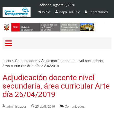
sábado, agosto 8, 2026
Inicio
Mapa Del Sitio
Contactanos
Web Oficial – UGEL Sanchez
UGEL SANCHEZ CARRION
Carrion
Inicio
>
Comunicados
>
Adjudicación docente nivel secundaria,
área curricular Arte día 26/04/2019
Adjudicación docente nivel
secundaria, área curricular Arte
día 26/04/2019
administrador
25 abril, 2019
Comunicados