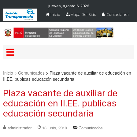
jueves, agosto 6, 2026
Inicio
Mapa Del Sitio
Contactanos
Web Oficial – UGEL Sanchez
UGEL SANCHEZ CARRION
Carrion
Inicio
>
Comunicados
>
Plaza vacante de auxiliar de educación en
II.EE. publicas educación secundaria
Plaza vacante de auxiliar de
educación en II.EE. publicas
educación secundaria
administrador
13 junio, 2019
Comunicados