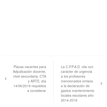
Navegación
de
Plazas vacantes para
La C.P.P.A.D. cita con
Adjudicación docente,
carácter de urgencia
entradas
nivel secundaria, CTA
a los profesores
y ARTE, día
mencionados omisos
14/06/2019 requisitos
a la declaración de
a considerar
gastos mantenimiento
locales escolares año
2014-2016