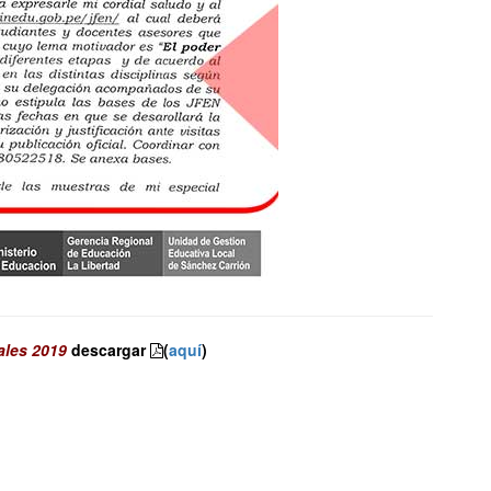
ales 2019
descargar
(
aquí
)