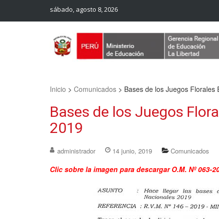
sábado, agosto 8, 2026
Web Oficial – UGEL Sanchez Carrion
UGEL SANCHEZ CARRION
Inicio
>
Comunicados
>
Bases de los Juegos Florales
Bases de los Juegos Flora
2019
administrador
14 junio, 2019
Comunicados
Clic sobre la imagen para descargar O.M. Nº 06