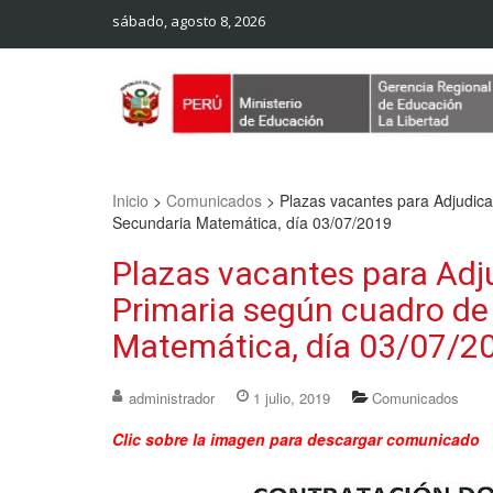
sábado, agosto 8, 2026
Web Oficial – UGEL Sanchez Carrion
UGEL SANCHEZ CARRION
Inicio
>
Comunicados
>
Plazas vacantes para Adjudica
Secundaria Matemática, día 03/07/2019
Plazas vacantes para Adj
Primaria según cuadro de 
Matemática, día 03/07/2
administrador
1 julio, 2019
Comunicados
Clic sobre la imagen para descargar comunicado