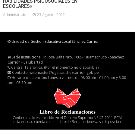
HABILIDADES PSICOSOCIALES EN
ESCOLARES»
Administrador
23 Agosto, 2022
Unidad de Gestion Educativa Local Sánchez Carrión
Sede Institucional: Jr. José Balta Nro. 1005- Huamachuco - Sánchez
Carrión - La Libertad
Central Telefónica: (Por el momento no disponible)
Contacto: webmaster@ugelsanchezcarrion.gob.pe
Horario de atención: Lunes a viernes de 08:00 am - 01:00 pm y 3:00
pm - 05:30 pm
Libro de Reclamaciones
Conforme a lo establecido en el Decreto Supremo N° 42-2011-PCM,
esta entidad cuenta con un Libro de Reclamaciones a su disposición.