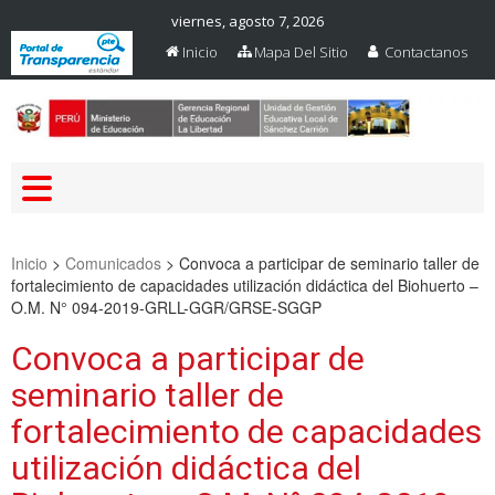
viernes, agosto 7, 2026
Inicio
Mapa Del Sitio
Contactanos
Web Oficial – UGEL Sanchez
UGEL SANCHEZ CARRION
Carrion
Inicio
>
Comunicados
>
Convoca a participar de seminario taller de
fortalecimiento de capacidades utilización didáctica del Biohuerto –
O.M. N° 094-2019-GRLL-GGR/GRSE-SGGP
Convoca a participar de
seminario taller de
fortalecimiento de capacidades
utilización didáctica del