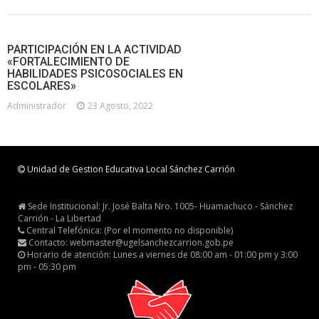
PARTICIPACIÓN EN LA ACTIVIDAD
«FORTALECIMIENTO DE
HABILIDADES PSICOSOCIALES EN
ESCOLARES»
Administrador
23 Agosto, 2022
Unidad de Gestion Educativa Local Sánchez Carrión
Sede Institucional: Jr. José Balta Nro. 1005- Huamachuco - Sánchez
Carrión - La Libertad
Central Telefónica: (Por el momento no disponible)
Contacto: webmaster@ugelsanchezcarrion.gob.pe
Horario de atención: Lunes a viernes de 08:00 am - 01:00 pm y 3:00
pm - 05:30 pm