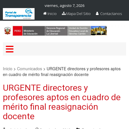
viernes, agosto 7, 2026
Inicio
Mapa Del Sitio
Contactanos
Web Oficial – UGEL Sanchez
UGEL SANCHEZ CARRION
Carrion
Inicio
>
Comunicados
>
URGENTE directores y profesores aptos
en cuadro de mérito final reasignación docente
URGENTE directores y
profesores aptos en cuadro de
mérito final reasignación
docente