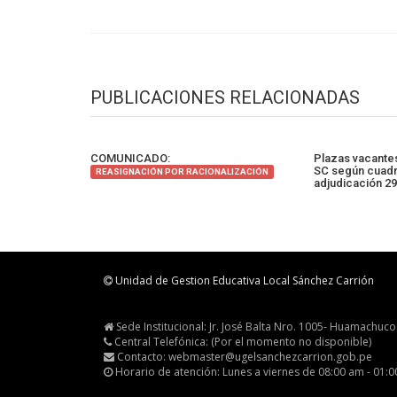
PUBLICACIONES RELACIONADAS
COMUNICADO:
Plazas vacante
SC según cuadr
REASIGNACIÓN POR RACIONALIZACIÓN
adjudicación 2
Unidad de Gestion Educativa Local Sánchez Carrión
Sede Institucional: Jr. José Balta Nro. 1005- Huamachuco
Central Telefónica: (Por el momento no disponible)
Contacto: webmaster@ugelsanchezcarrion.gob.pe
Horario de atención: Lunes a viernes de 08:00 am - 01: