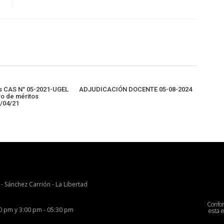
s CAS N° 05-2021-UGEL
ADJUDICACIÓN DOCENTE 05-08-2024
o de méritos
9/04/21
 - Sánchez Carrión - La Libertad
Confo
00 pm y 3:00 pm - 05:30 pm
esta 