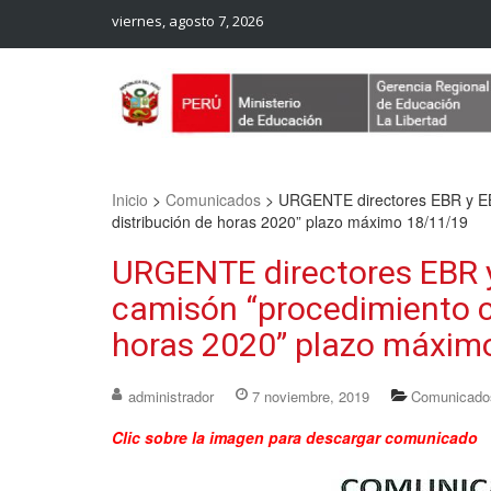
viernes, agosto 7, 2026
Web Oficial – UGEL Sanchez Carrion
UGEL SANCHEZ CARRION
Inicio
>
Comunicados
>
URGENTE directores EBR y EB
distribución de horas 2020” plazo máximo 18/11/19
URGENTE directores EBR 
camisón “procedimiento c
horas 2020” plazo máxim
administrador
7 noviembre, 2019
Comunicado
Clic sobre la imagen para descargar comunicado