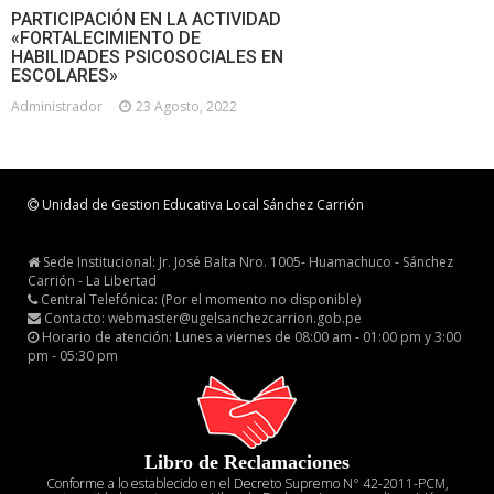
PARTICIPACIÓN EN LA ACTIVIDAD
«FORTALECIMIENTO DE
HABILIDADES PSICOSOCIALES EN
ESCOLARES»
Administrador
23 Agosto, 2022
Unidad de Gestion Educativa Local Sánchez Carrión
Sede Institucional: Jr. José Balta Nro. 1005- Huamachuco - Sánchez
Carrión - La Libertad
Central Telefónica: (Por el momento no disponible)
Contacto: webmaster@ugelsanchezcarrion.gob.pe
Horario de atención: Lunes a viernes de 08:00 am - 01:00 pm y 3:00
pm - 05:30 pm
Libro de Reclamaciones
Conforme a lo establecido en el Decreto Supremo N° 42-2011-PCM,