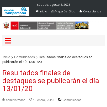
sábado, agosto 8, 2026
Inicio
Mapa Del Sitio
Contactanos
Web Oficial – UGEL Sanchez
UGEL SANCHEZ CARRION
Carrion
Inicio
>
Comunicados
>
Resultados finales de destaques se
publicarán el día 13/01/20
Resultados finales de
destaques se publicarán el día
13/01/20
administrador
10 enero, 2020
Comunicados