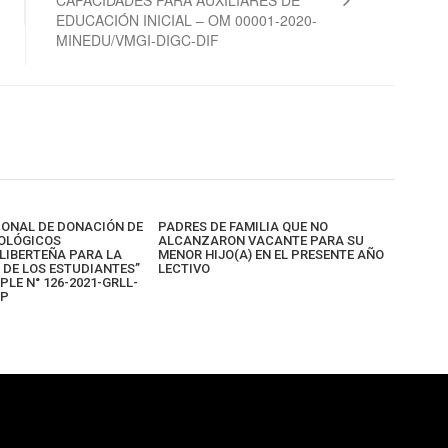
CAPACIDADES PARA AUXILIARES DE
EDUCACIÓN INICIAL – OM 00001-2020-
MINEDU/VMGI-DIGC-DIF
ONAL DE DONACIÓN DE
PADRES DE FAMILIA QUE NO
OLÓGICOS
ALCANZARON VACANTE PARA SU
LIBERTEÑA PARA LA
MENOR HIJO(A) EN EL PRESENTE AÑO
 DE LOS ESTUDIANTES”
LECTIVO
PLE N° 126-2021-GRLL-
GP