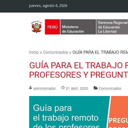
jueves, agosto 6, 2026
Web Oficial – UGEL Sanchez Carrion
UGEL SANCHEZ CARRION
Inicio
>
Comunicados
>
GUÍA PARA EL TRABAJO R
GUÍA PARA EL TRABAJO 
PROFESORES Y PREGUN
administrador
21 abril, 2020
Comunicados