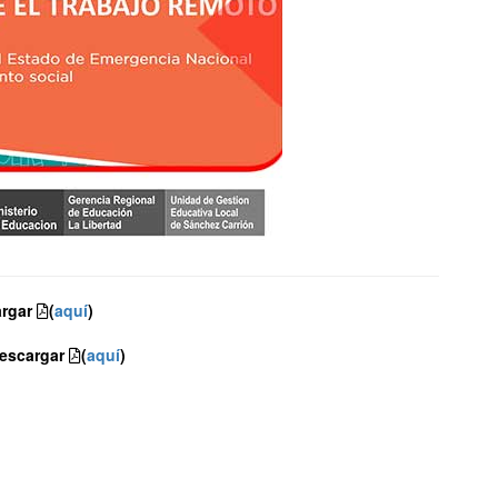
rgar
(
aquí
)
escargar
(
aquí
)