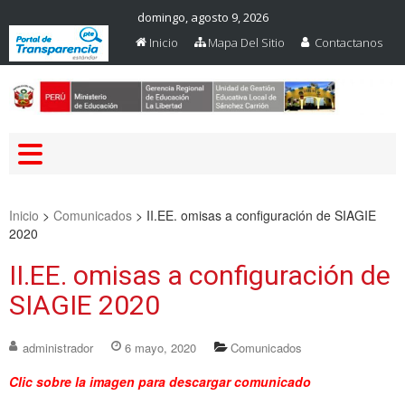
domingo, agosto 9, 2026
Inicio
Mapa Del Sitio
Contactanos
Web Oficial – UGEL Sanchez
UGEL SANCHEZ CARRION
Carrion
Inicio
>
Comunicados
>
II.EE. omisas a configuración de SIAGIE
2020
II.EE. omisas a configuración de
SIAGIE 2020
administrador
6 mayo, 2020
Comunicados
Clic sobre la imagen para descargar comunicado