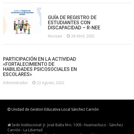
GUÍA DE REGISTRO DE
ESTUDIANTES CON
DISCAPACIDAD – R-NEE
Nocisavi
28 Abril, 2025
PARTICIPACIÓN EN LA ACTIVIDAD
«FORTALECIMIENTO DE
HABILIDADES PSICOSOCIALES EN
ESCOLARES»
Administrador
23 Agosto, 2022
Unidad de Gestion Educativa Local Sánchez Carrión
Sede Institucional: Jr. José Balta Nro. 1005- Huamachuco - Sánchez
Carrión - La Libertad