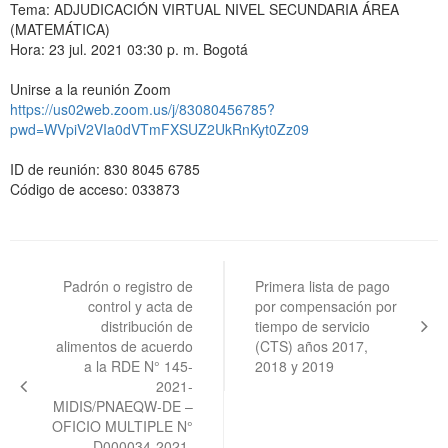
Tema: ADJUDICACIÓN VIRTUAL NIVEL SECUNDARIA ÁREA
(MATEMÁTICA)
Hora: 23 jul. 2021 03:30 p. m. Bogotá
Unirse a la reunión Zoom
https://us02web.zoom.us/j/83080456785?
pwd=WVpiV2VIa0dVTmFXSUZ2UkRnKyt0Zz09
ID de reunión: 830 8045 6785
Código de acceso: 033873
Navegación
de
Padrón o registro de
Primera lista de pago
control y acta de
por compensación por
entradas
distribución de
tiempo de servicio
alimentos de acuerdo
(CTS) años 2017,
a la RDE N° 145-
2018 y 2019
2021-
MIDIS/PNAEQW-DE –
OFICIO MULTIPLE N°
D000034-2021-