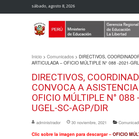
sábado, agosto 8, 2026
Web Oficial – UGEL Sanchez Carrion
UGEL SANCHEZ CARRION
Inicio
>
Comunicados
>
DIRECTIVOS, COORDINADOR
ARTICULADA – OFICIO MÚLTIPLE N° 088 -2021-G
DIRECTIVOS, COORDINAD
CONVOCA A ASISTENCIA
OFICIO MÚLTIPLE N° 088
UGEL-SC-AGP/DIR
administrador
30 noviembre, 2021
Comunicad
Clic sobre la imagen para descargar –
OFICIO MÚL