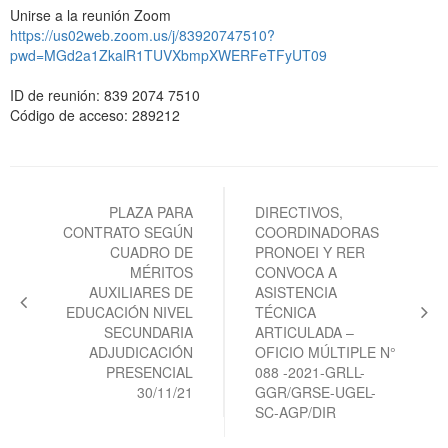
Unirse a la reunión Zoom
https://us02web.zoom.us/j/83920747510?
pwd=MGd2a1ZkalR1TUVXbmpXWERFeTFyUT09
ID de reunión: 839 2074 7510
Código de acceso: 289212
Navegación
de
PLAZA PARA
DIRECTIVOS,
CONTRATO SEGÚN
COORDINADORAS
entradas
CUADRO DE
PRONOEI Y RER
MÉRITOS
CONVOCA A
AUXILIARES DE
ASISTENCIA
EDUCACIÓN NIVEL
TÉCNICA
SECUNDARIA
ARTICULADA –
ADJUDICACIÓN
OFICIO MÚLTIPLE N°
PRESENCIAL
088 -2021-GRLL-
30/11/21
GGR/GRSE-UGEL-
SC-AGP/DIR