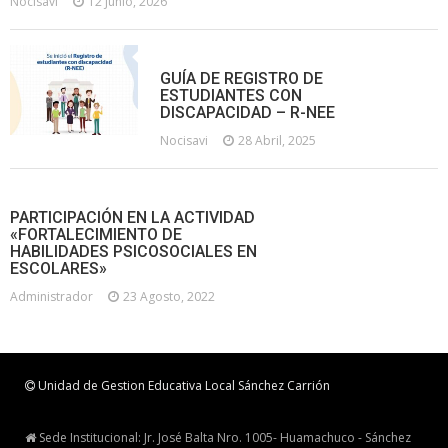
Nocisavi
12 Junio, 2026
GUÍA DE REGISTRO DE
ESTUDIANTES CON
DISCAPACIDAD – R-NEE
Nocisavi
28 Abril, 2025
PARTICIPACIÓN EN LA ACTIVIDAD
«FORTALECIMIENTO DE
HABILIDADES PSICOSOCIALES EN
ESCOLARES»
Administrador
23 Agosto, 2022
Unidad de Gestion Educativa Local Sánchez Carrión
Sede Institucional: Jr. José Balta Nro. 1005- Huamachuco - Sánchez