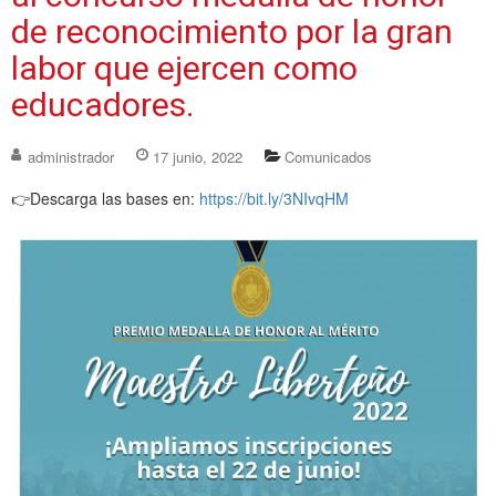
de reconocimiento por la gran
labor que ejercen como
educadores.
administrador
17 junio, 2022
Comunicados
👉Descarga las bases en:
https://bit.ly/3NIvqHM