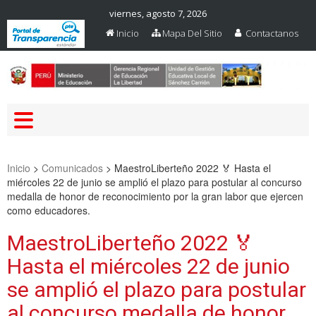
viernes, agosto 7, 2026
Inicio
Mapa Del Sitio
Contactanos
Web Oficial – UGEL Sanchez
UGEL SANCHEZ CARRION
Carrion
Inicio
>
Comunicados
>
MaestroLiberteño 2022 🏅 Hasta el
miércoles 22 de junio se amplió el plazo para postular al concurso
medalla de honor de reconocimiento por la gran labor que ejercen
como educadores.
MaestroLiberteño 2022 🏅
Hasta el miércoles 22 de junio
se amplió el plazo para postular
al concurso medalla de honor