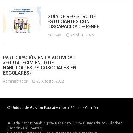
GUÍA DE REGISTRO DE
ESTUDIANTES CON
DISCAPACIDAD – R-NEE
Nocisavi
28 Abril, 2025
PARTICIPACIÓN EN LA ACTIVIDAD
«FORTALECIMIENTO DE
HABILIDADES PSICOSOCIALES EN
ESCOLARES»
Administrador
23 Agosto, 2022
Unidad de Gestion Educativa Local Sánchez Carrión
Sede Institucional: Jr. José Balta Nro. 1005- Huamachuco - Sánchez
Carrión - La Libertad