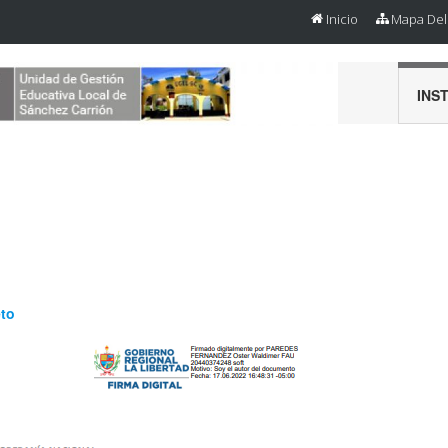
Inicio
Mapa Del 
INS
eto