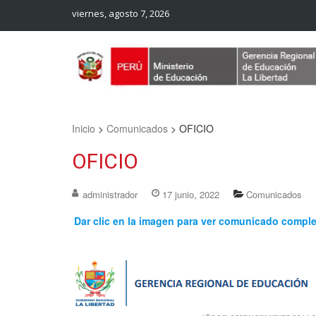
viernes, agosto 7, 2026
Web Oficial – UGEL Sanchez Carrion
UGEL SANCHEZ CARRION
Inicio
>
Comunicados
>
OFICIO
OFICIO
administrador
17 junio, 2022
Comunicados
Dar clic en la imagen para ver comunicado compl