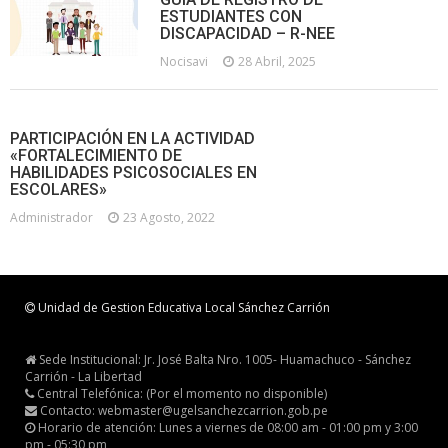
ESTUDIANTES CON
DISCAPACIDAD – R-NEE
Nocisavi
28 Abril, 2025
PARTICIPACIÓN EN LA ACTIVIDAD
«FORTALECIMIENTO DE
HABILIDADES PSICOSOCIALES EN
ESCOLARES»
Administrador
23 Agosto, 2022
Unidad de Gestion Educativa Local Sánchez Carrión
Sede Institucional: Jr. José Balta Nro. 1005- Huamachuco - Sánchez
Carrión - La Libertad
Central Telefónica: (Por el momento no disponible)
Contacto: webmaster@ugelsanchezcarrion.gob.pe
Horario de atención: Lunes a viernes de 08:00 am - 01:00 pm y 3:00
pm - 05:30 pm