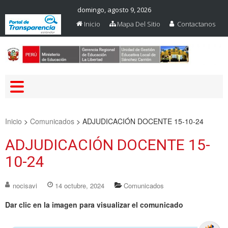
domingo, agosto 9, 2026
Inicio
Mapa Del Sitio
Contactanos
Web Oficial – UGEL Sanchez
UGEL SANCHEZ CARRION
Carrion
Inicio
>
Comunicados
>
ADJUDICACIÓN DOCENTE 15-10-24
ADJUDICACIÓN DOCENTE 15-
10-24
nocisavi
14 octubre, 2024
Comunicados
Dar clic en la imagen para visualizar el comunicado