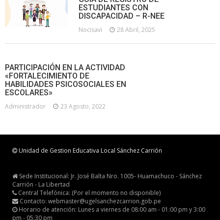
ESTUDIANTES CON
DISCAPACIDAD – R-NEE
Nocisavi
28 Abril, 2025
PARTICIPACIÓN EN LA ACTIVIDAD
«FORTALECIMIENTO DE
HABILIDADES PSICOSOCIALES EN
ESCOLARES»
Administrador
23 Agosto, 2022
Unidad de Gestion Educativa Local Sánchez Carrión
Sede Institucional: Jr. José Balta Nro. 1005- Huamachuco - Sánchez
Carrión - La Libertad
Central Telefónica: (Por el momento no disponible)
Contacto: webmaster@ugelsanchezcarrion.gob.pe
Horario de atención: Lunes a viernes de 08:00 am - 01:00 pm y 3:00
pm - 05:30 pm