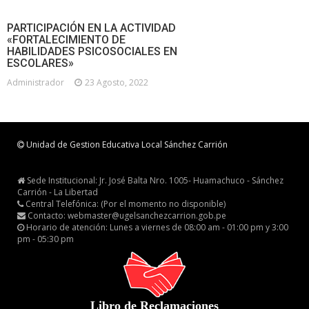
PARTICIPACIÓN EN LA ACTIVIDAD
«FORTALECIMIENTO DE
HABILIDADES PSICOSOCIALES EN
ESCOLARES»
Administrador
23 Agosto, 2022
Unidad de Gestion Educativa Local Sánchez Carrión
Sede Institucional: Jr. José Balta Nro. 1005- Huamachuco - Sánchez
Carrión - La Libertad
Central Telefónica: (Por el momento no disponible)
Contacto: webmaster@ugelsanchezcarrion.gob.pe
Horario de atención: Lunes a viernes de 08:00 am - 01:00 pm y 3:00
pm - 05:30 pm
Libro de Reclamaciones