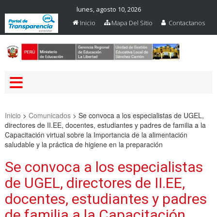
lunes, agosto 10, 2026
Inicio
Mapa Del Sitio
Contactanos
Web Oficial – UGEL Sanchez
UGEL SANCHEZ CARRION
Carrion
Inicio
>
Comunicados
>
Se convoca a los especialistas de UGEL,
directores de II.EE, docentes, estudiantes y padres de familia a la
Capacitación virtual sobre la Importancia de la alimentación
saludable y la práctica de higiene en la preparación
Se convoca a los especialistas
de UGEL, directores de II.EE,
docentes, estudiantes y padres
de familia a la Capacitación