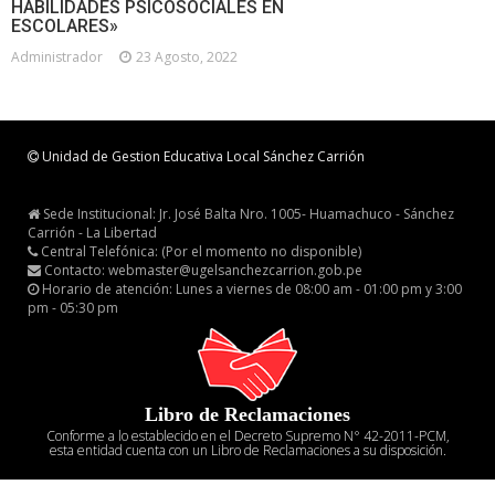
HABILIDADES PSICOSOCIALES EN
ESCOLARES»
Administrador
23 Agosto, 2022
Unidad de Gestion Educativa Local Sánchez Carrión
Sede Institucional: Jr. José Balta Nro. 1005- Huamachuco - Sánchez
Carrión - La Libertad
Central Telefónica: (Por el momento no disponible)
Contacto: webmaster@ugelsanchezcarrion.gob.pe
Horario de atención: Lunes a viernes de 08:00 am - 01:00 pm y 3:00
pm - 05:30 pm
Libro de Reclamaciones
Conforme a lo establecido en el Decreto Supremo N° 42-2011-PCM,
esta entidad cuenta con un Libro de Reclamaciones a su disposición.