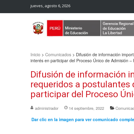
jueves, agosto 6, 2026
Web Oficial – UGEL Sanchez Carrion
UGEL SANCHEZ CARRION
Inicio
>
Comunicados
>
Difusión de información impor
interés en participar del Proceso Único de Admisión 
Difusión de información 
requeridos a postulantes 
participar del Proceso Ú
administrador
14 septiembre, 2022
Comunica
Dar clic en la imagen para ver comunicado compl