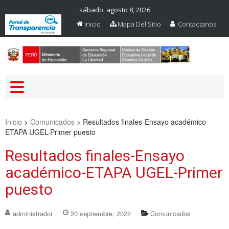
sábado, agosto 8, 2026
Inicio
Mapa Del Sitio
Contactanos
Web Oficial – UGEL Sanchez
UGEL SANCHEZ CARRION
Carrion
Inicio
>
Comunicados
>
Resultados finales-Ensayo académico-
ETAPA UGEL-Primer puesto
Resultados finales-Ensayo
académico-ETAPA UGEL-Primer
puesto
administrador
20 septiembre, 2022
Comunicados