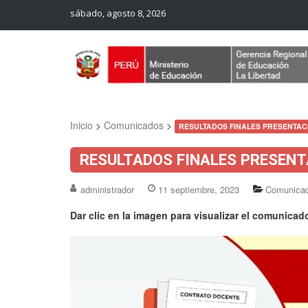
sábado, agosto 8, 2026
Web Oficial – UGEL Sanchez Carrion
UGEL SANCHEZ CARRION
Inicio
>
Comunicados
>
RESULTADOS FINALES PRESENTACI
RESULTADOS FINALES PRESENT
administrador
11 septiembre, 2023
Comunica
Dar clic en la imagen para visualizar el comunicad