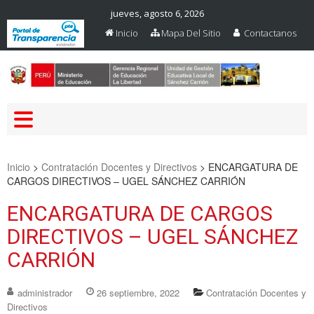
jueves, agosto 6, 2026
Inicio
Mapa Del Sitio
Contactanos
Web Oficial – UGEL Sanchez
UGEL SANCHEZ CARRION
Carrion
Inicio
>
Contratación Docentes y Directivos
>
ENCARGATURA DE
CARGOS DIRECTIVOS – UGEL SÁNCHEZ CARRIÓN
ENCARGATURA DE CARGOS
DIRECTIVOS – UGEL SÁNCHEZ
CARRIÓN
administrador
26 septiembre, 2022
Contratación Docentes y
Directivos