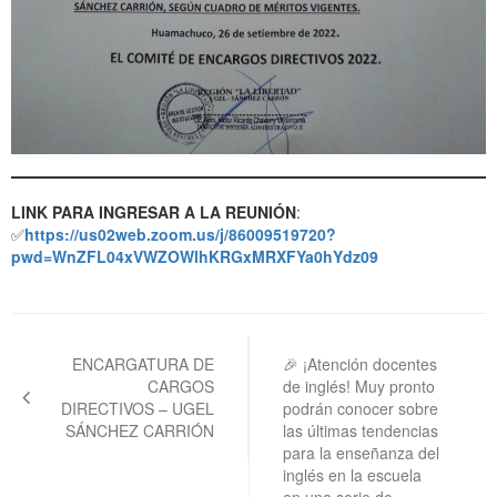
LINK PARA INGRESAR A LA REUNIÓN
:
✅
https://us02web.zoom.us/j/86009519720?
pwd=WnZFL04xVWZOWlhKRGxMRXFYa0hYdz09
Navegación
de
ENCARGATURA DE
🎉 ¡Atención docentes
CARGOS
de inglés! Muy pronto
entradas
DIRECTIVOS – UGEL
podrán conocer sobre
SÁNCHEZ CARRIÓN
las últimas tendencias
para la enseñanza del
inglés en la escuela