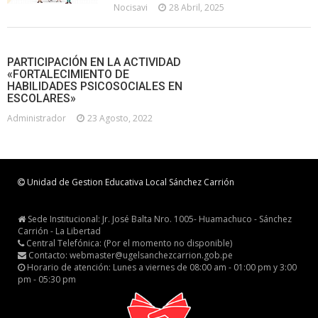
Nocisavi
28 Abril, 2025
PARTICIPACIÓN EN LA ACTIVIDAD
«FORTALECIMIENTO DE
HABILIDADES PSICOSOCIALES EN
ESCOLARES»
Administrador
23 Agosto, 2022
Unidad de Gestion Educativa Local Sánchez Carrión
Sede Institucional: Jr. José Balta Nro. 1005- Huamachuco - Sánchez
Carrión - La Libertad
Central Telefónica: (Por el momento no disponible)
Contacto: webmaster@ugelsanchezcarrion.gob.pe
Horario de atención: Lunes a viernes de 08:00 am - 01:00 pm y 3:00
pm - 05:30 pm