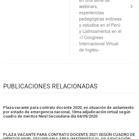
en una serie de
webinars,
experiencias
pedagógicas exitosas
y estudios en el Perú
y Latinoamérica en el
«I Congreso
Internacional Virtual
de Inglés»
PUBLICACIONES RELACIONADAS
Plaza vacante para contrato docente 2020, en situación de aislamiento
por estado de emergencia nacional, 10ma adjudicación virtual según
cuadro de méritos Nivel Secundaria día 04/09/2020
PLAZA VACANTE PARA CONTRATO DOCENTE 2021 SEGÚN CUADRO DE
MÉRITOS NIVEL SECUNDARIA ÁREA (MATEMÁTICA), ADJUDICACIÓN