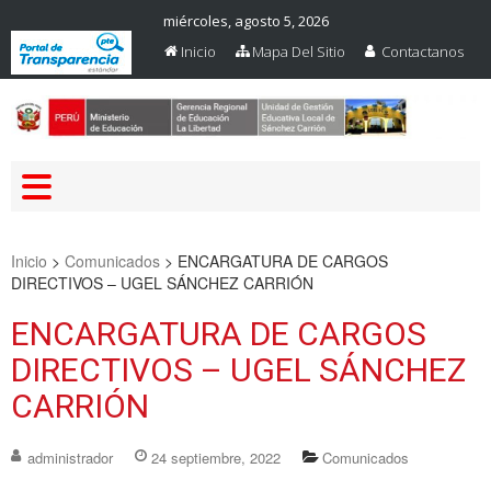
miércoles, agosto 5, 2026
Inicio
Mapa Del Sitio
Contactanos
Web Oficial – UGEL Sanchez
UGEL SANCHEZ CARRION
Carrion
Inicio
>
Comunicados
>
ENCARGATURA DE CARGOS
DIRECTIVOS – UGEL SÁNCHEZ CARRIÓN
ENCARGATURA DE CARGOS
DIRECTIVOS – UGEL SÁNCHEZ
CARRIÓN
administrador
24 septiembre, 2022
Comunicados