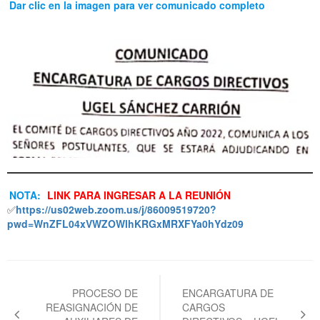
Dar clic en la imagen para ver comunicado completo
NOTA:
LINK PARA INGRESAR A LA REUNIÓN
✅
https://us02web.zoom.us/j/86009519720?
pwd=WnZFL04xVWZOWlhKRGxMRXFYa0hYdz09
Navegación
de
PROCESO DE
ENCARGATURA DE
REASIGNACIÓN DE
CARGOS
entradas