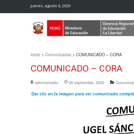
jueves, agosto 6, 2026
Web Oficial – UGEL Sanchez Carrion
UGEL SANCHEZ CARRION
Inicio
>
Comunicados
>
COMUNICADO – CORA
COMUNICADO – CORA
administrador
26 septiembre, 2022
Comunica
Dar clic en la imagen para ver comunicado compl