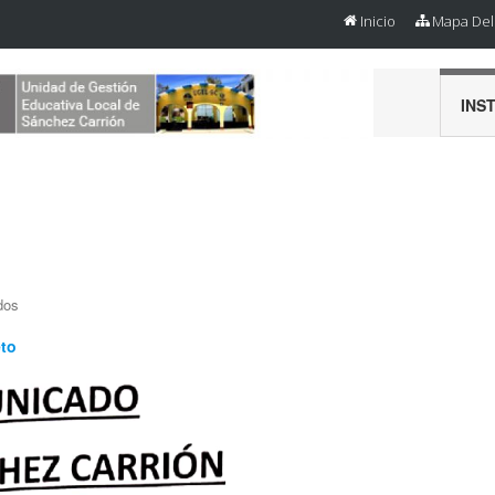
Inicio
Mapa Del 
INS
dos
eto