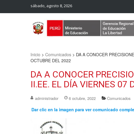
sábado, agosto 8, 2026
Web Oficial – UGEL Sanchez Carrion
UGEL SANCHEZ CARRION
Inicio
>
Comunicados
>
DA A CONOCER PRECISIONES 
OCTUBRE DEL 2022
DA A CONOCER PRECISIO
II.EE. EL DÍA VIERNES 0
administrador
6 octubre, 2022
Comunicados
Dar clic en la imagen para ver comunicado compl