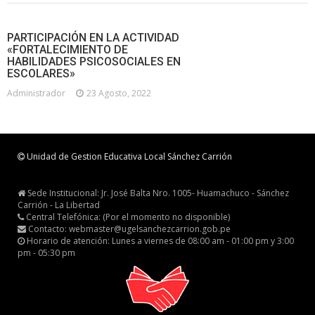
PARTICIPACIÓN EN LA ACTIVIDAD
«FORTALECIMIENTO DE
HABILIDADES PSICOSOCIALES EN
ESCOLARES»
Administrador
23 Agosto, 2022
Unidad de Gestion Educativa Local Sánchez Carrión
Sede Institucional: Jr. José Balta Nro. 1005- Huamachuco - Sánchez
Carrión - La Libertad
Central Telefónica: (Por el momento no disponible)
Contacto: webmaster@ugelsanchezcarrion.gob.pe
Horario de atención: Lunes a viernes de 08:00 am - 01:00 pm y 3:00
pm - 05:30 pm