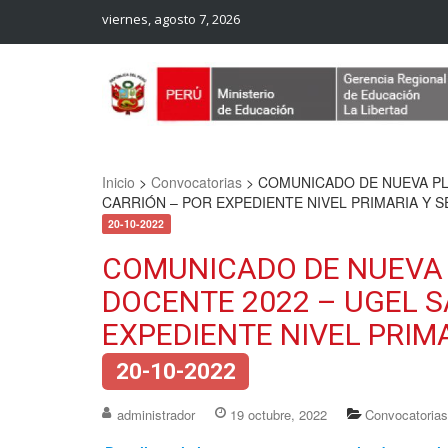
viernes, agosto 7, 2026
Web Oficial – UGEL Sanchez Carrion
UGEL SANCHEZ CARRION
Inicio
>
Convocatorias
>
COMUNICADO DE NUEVA PL
CARRIÓN – POR EXPEDIENTE NIVEL PRIMARIA Y 
20-10-2022
COMUNICADO DE NUEVA
DOCENTE 2022 – UGEL 
EXPEDIENTE NIVEL PRIM
20-10-2022
administrador
19 octubre, 2022
Convocatorias