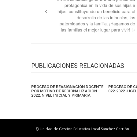
entradas
protagónica en la vida de sus hijas e
hijos, constituyendo un beneficio para el
desarrollo de las infancias, las
paternidades y la familia. ¡Hagamos de
las familias el mejor lugar para vivir! ✨
PUBLICACIONES RELACIONADAS
PROCESO DE REASIGNACIÓN DOCENTE
PROCESO DE C
POR MOTIVO DE RECIONALIZACIÓN
022-2022 -UGE
2022, NIVEL INICIAL Y PRIMARIA
Unidad de Gestion Educativa Local Sánchez Carrión