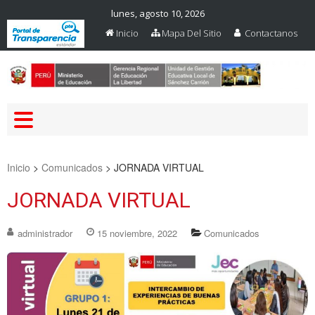
lunes, agosto 10, 2026
Inicio
Mapa Del Sitio
Contactanos
Web Oficial – UGEL Sanchez
UGEL SANCHEZ CARRION
Carrion
Inicio
>
Comunicados
>
JORNADA VIRTUAL
JORNADA VIRTUAL
administrador
15 noviembre, 2022
Comunicados