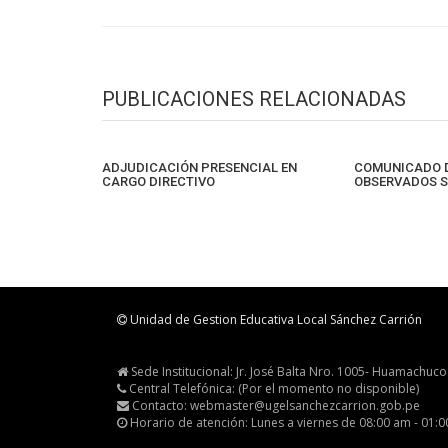
PUBLICACIONES RELACIONADAS
ADJUDICACIÓN PRESENCIAL EN
COMUNICADO D
CARGO DIRECTIVO
OBSERVADOS S
Unidad de Gestion Educativa Local Sánchez Carrión
Sede Institucional: Jr. José Balta Nro. 1005- Huamachuco
Central Telefónica: (Por el momento no disponible)
Contacto: webmaster@ugelsanchezcarrion.gob.pe
Horario de atención: Lunes a viernes de 08:00 am - 01: