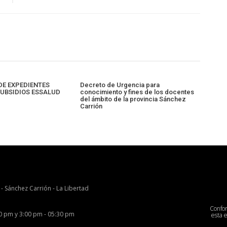
E EXPEDIENTES
Decreto de Urgencia para
UBSIDIOS ESSALUD
conocimiento y fines de los docentes
del ámbito de la provincia Sánchez
Carrión
 - Sánchez Carrión - La Libertad
Confo
00 pm y 3:00 pm - 05:30 pm
esta 