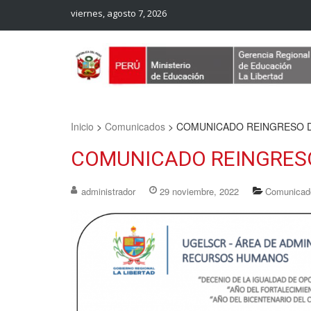
viernes, agosto 7, 2026
Web Oficial – UGEL Sanchez Carrion
UGEL SANCHEZ CARRION
Inicio
>
Comunicados
>
COMUNICADO REINGRESO
COMUNICADO REINGRES
administrador
29 noviembre, 2022
Comunicad