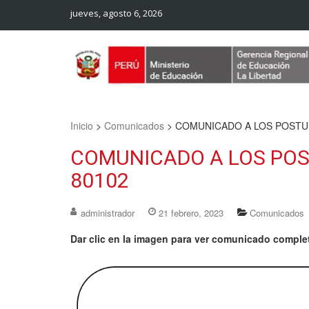
jueves, agosto 6, 2026
Web Oficial – UGEL Sanchez Carrion
UGEL SANCHEZ CARRION
Inicio
>
Comunicados
>
COMUNICADO A LOS POSTULA
COMUNICADO A LOS POST
80102
administrador
21 febrero, 2023
Comunicados
Dar clic en la imagen para ver comunicado comple