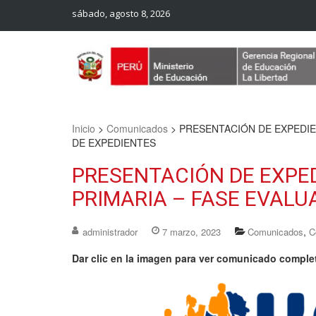
sábado, agosto 8, 2026
Web Oficial – UGEL Sanchez Carrion
UGEL SANCHEZ CARRION
Inicio
>
Comunicados
>
PRESENTACIÓN DE EXPEDIE
DE EXPEDIENTES
PRESENTACIÓN DE EXPE
PRIMARIA – FASE EVALU
,
administrador
7 marzo, 2023
Comunicados
C
Dar clic en la imagen para ver comunicado comple