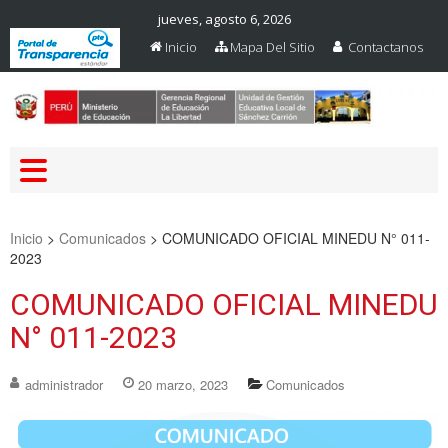
jueves, agosto 6, 2026
Inicio
Mapa Del Sitio
Contactanos
Web Oficial – UGEL Sanchez
UGEL SANCHEZ CARRION
Carrion
Inicio
>
Comunicados
>
COMUNICADO OFICIAL MINEDU N° 011-
2023
COMUNICADO OFICIAL MINEDU
N° 011-2023
administrador
20 marzo, 2023
Comunicados