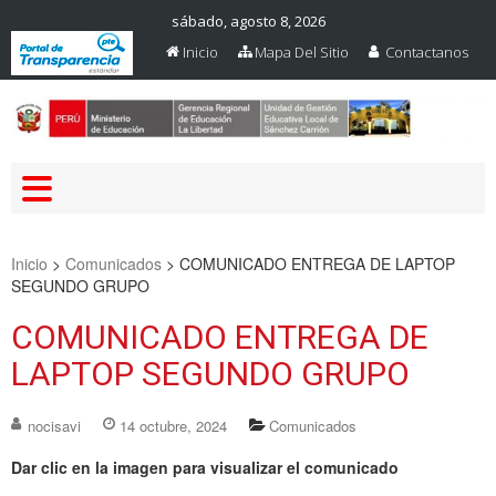
sábado, agosto 8, 2026
Inicio
Mapa Del Sitio
Contactanos
Web Oficial – UGEL Sanchez
UGEL SANCHEZ CARRION
Carrion
Inicio
>
Comunicados
>
COMUNICADO ENTREGA DE LAPTOP
SEGUNDO GRUPO
COMUNICADO ENTREGA DE
LAPTOP SEGUNDO GRUPO
nocisavi
14 octubre, 2024
Comunicados
Dar clic en la imagen para visualizar el comunicado