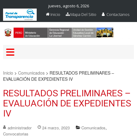
jueves, agosto 6, 2026
Inicio
Mapa Del Sitio
Contactanos
Web Oficial – UGEL Sanchez
UGEL SANCHEZ CARRION
Carrion
Inicio
>
Comunicados
>
RESULTADOS PRELIMINARES –
EVALUACIÓN DE EXPEDIENTES IV
RESULTADOS PRELIMINARES –
EVALUACIÓN DE EXPEDIENTES
IV
,
administrador
24 marzo, 2023
Comunicados
Convocatorias