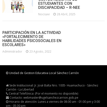
ESTUDIANTES CON
DISCAPACIDAD – R-NEE
Nocisavi
28 Abril, 2025
PARTICIPACIÓN EN LA ACTIVIDAD
«FORTALECIMIENTO DE
HABILIDADES PSICOSOCIALES EN
ESCOLARES»
Administrador
23 Agosto, 2022
Unidad de Gestion Educativa Local Sánchez Carrión
Sede Institucional: Jr. José Balta Nro. 1005- Huamachuco - Sánchez
Carrión - La Libertad
Central Telefónica: (Por el momento no disponible)
Contacto: webmaster@ugelsanchezcarrion.gob.pe
Horario de atención: Lunes a viernes de 08:00 am - 01:00 pm y 3:00
pm - 05:30 pm