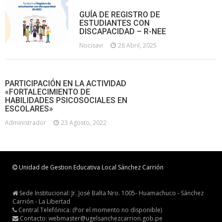
GUÍA DE REGISTRO DE
ESTUDIANTES CON
DISCAPACIDAD – R-NEE
Nocisavi
28 Abril, 2025
PARTICIPACIÓN EN LA ACTIVIDAD
«FORTALECIMIENTO DE
HABILIDADES PSICOSOCIALES EN
ESCOLARES»
Administrador
23 Agosto, 2022
Unidad de Gestion Educativa Local Sánchez Carrión
Sede Institucional: Jr. José Balta Nro. 1005- Huamachuco - Sánchez
Carrión - La Libertad
Central Telefónica: (Por el momento no disponible)
Contacto: webmaster@ugelsanchezcarrion.gob.pe