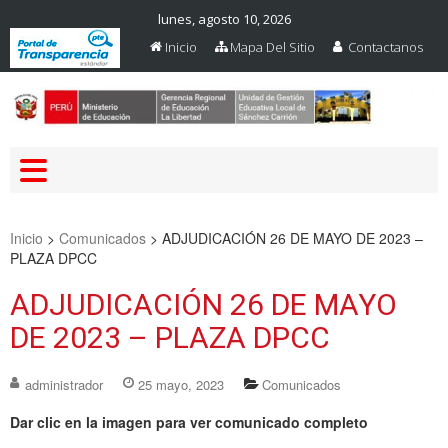
lunes, agosto 10, 2026
Inicio
Mapa Del Sitio
Contactanos
Web Oficial – UGEL Sanchez
UGEL SANCHEZ CARRION
Carrion
Inicio
>
Comunicados
>
ADJUDICACIÓN 26 DE MAYO DE 2023 –
PLAZA DPCC
ADJUDICACIÓN 26 DE MAYO
DE 2023 – PLAZA DPCC
administrador
25 mayo, 2023
Comunicados
Dar clic en la imagen para ver comunicado completo