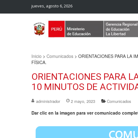
jueves, agosto 6, 2026
Web Oficial – UGEL Sanchez Carrion
UGEL SANCHEZ CARRION
Inicio
>
Comunicados
>
ORIENTACIONES PARA LA I
FÍSICA.
ORIENTACIONES PARA L
10 MINUTOS DE ACTIVIDA
administrador
2 mayo, 2023
Comunicados
Dar clic en la imagen para ver comunicado comple