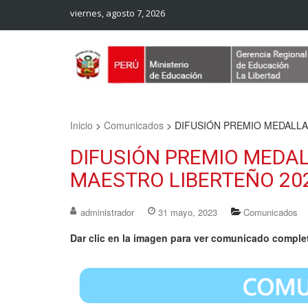
viernes, agosto 7, 2026
Web Oficial – UGEL Sanchez Carrion
UGEL SANCHEZ CARRION
Inicio
>
Comunicados
>
DIFUSIÓN PREMIO MEDALLA
DIFUSIÓN PREMIO MEDA
MAESTRO LIBERTEÑO 20
administrador
31 mayo, 2023
Comunicados
Dar clic en la imagen para ver comunicado comple