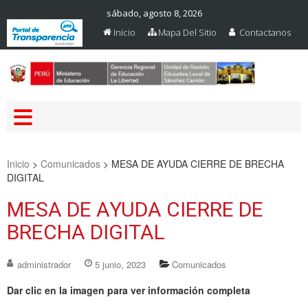
sábado, agosto 8, 2026
Inicio
Mapa Del Sitio
Contactanos
Web Oficial – UGEL Sanchez
UGEL SANCHEZ CARRION
Carrion
Inicio
>
Comunicados
>
MESA DE AYUDA CIERRE DE BRECHA
DIGITAL
MESA DE AYUDA CIERRE DE
BRECHA DIGITAL
administrador
5 junio, 2023
Comunicados
Dar clic en la imagen para ver información completa