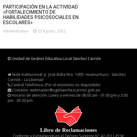
PARTICIPACIÓN EN LA ACTIVIDAD
«FORTALECIMIENTO DE
HABILIDADES PSICOSOCIALES EN
ESCOLARES»
Administrador
23 Agosto, 2022
Unidad de Gestion Educativa Local Sánchez Carrión
Sede Institucional: Jr. José Balta Nro. 1005- Huamachuco - Sánchez
Carrión - La Libertad
Central Telefónica: (Por el momento no disponible)
Contacto: webmaster@ugelsanchezcarrion.gob.pe
Horario de atención: Lunes a viernes de 08:00 am - 01:00 pm y 3:00
pm - 05:30 pm
Libro de Reclamaciones
Conforme a lo establecido en el Decreto Supremo N° 42-2011-PCM,