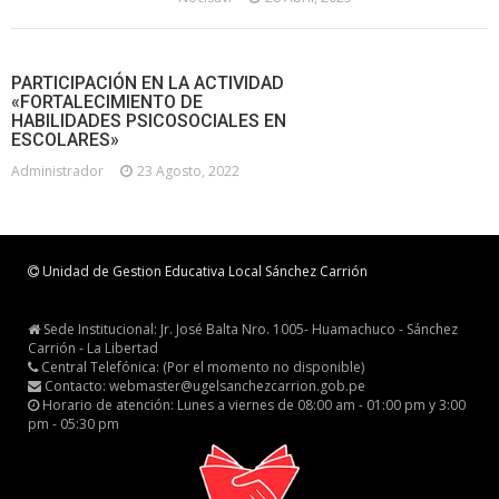
PARTICIPACIÓN EN LA ACTIVIDAD
«FORTALECIMIENTO DE
HABILIDADES PSICOSOCIALES EN
ESCOLARES»
Administrador
23 Agosto, 2022
Unidad de Gestion Educativa Local Sánchez Carrión
Sede Institucional: Jr. José Balta Nro. 1005- Huamachuco - Sánchez
Carrión - La Libertad
Central Telefónica: (Por el momento no disponible)
Contacto: webmaster@ugelsanchezcarrion.gob.pe
Horario de atención: Lunes a viernes de 08:00 am - 01:00 pm y 3:00
pm - 05:30 pm